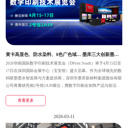
黄卡高显色、防水染料、8色广色域… 墨库三大创新墨水
方案抢1先看
2026华南国际数字印刷技术展览会（DPrint South）将于4月15日至
17日在深圳国际会展中心（宝安馆）盛大启幕。作为全球领先的数
码喷墨墨水智造商与方案提供商，深圳市墨库新材料集团股份有限
公司将重磅亮相2号馆2A39展位，携数字印刷全矩阵产品与前沿应
用方案，为
查看更多
2026-03-11