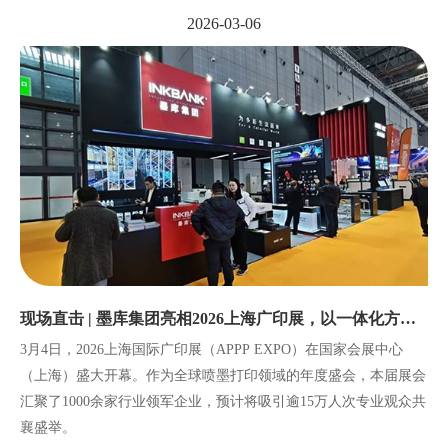
2026-03-06
现场直击 | 墨库集团亮相2026上海广印展，以一体化方案
赋能行业升级
3月4日，2026上海国际广印展（APPP EXPO）在国家会展中心
（上海）盛大开幕。作为全球喷墨打印领域的年度盛会，本届展会
汇聚了1000余家行业领军企业，预计将吸引逾15万人次专业观众共
襄盛举。