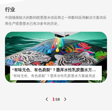
行业
中国规模较大的数码喷墨墨水供应商之一和数码应用解决方案供应
商生产喷墨墨水已有20多年的历史。
“有味无色、有色易裂”？墨库水性乳胶墨水方案
破局皮革数码喷印难题
“有味无色、有色易裂”？墨库水性乳胶墨水方案破局皮革
数码喷印难题!皮革数码喷印产业长期面临一道单选题：
要环保，还是要性能？普通墨水应用于皮革基材时，往往
陷入“有味无色，有色易裂”的两难境地，始终找不到平衡
1
/
10
点。