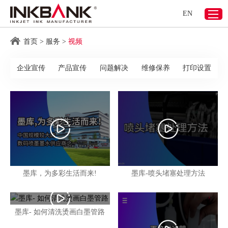
EN
首页
>
服务
>
视频
企业宣传
产品宣传
问题解决
维修保养
打印设置
墨库，为多彩生活而来!
墨库-喷头堵塞处理方法
墨库- 如何清洗烫画白墨管路