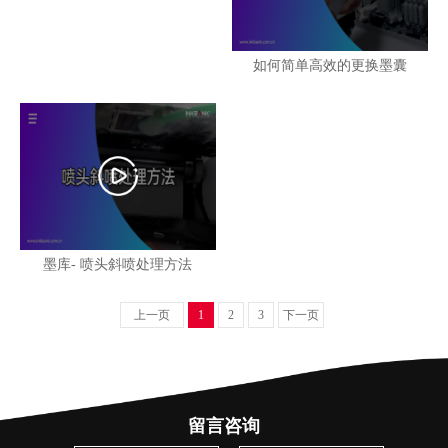
如何简单高效的更换墨囊
墨库- 喷头斜喷处理方法
上一页
1
2
3
下一页
留言咨询